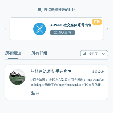
按点击率推荐的社区
广告
X-Panel 社交媒体账号出售
20179人参与
所有频道
所有群组
按热度
丛林建筑师|徒手造房💤
建筑设计
✅商务洽谈： @TGMAX123 ✅商务频道： https://t.me/yo
uxibaling ✅增粉平台: https://maxpanel.cc ✅TG会员代开: h
ttps://t.me/TelePremium123Bot ✅苹果ID|协议号: https://t.m
93
e/XPanelShop 👉投放广告: https://tgads.org/m/tushouzf