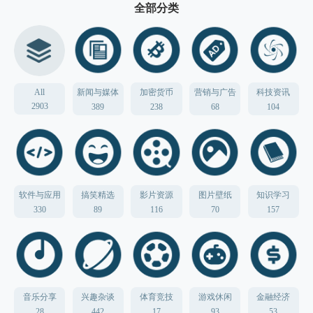
全部分类
All
新闻与媒体
加密货币
营销与广告
科技资讯
2903
389
238
68
104
软件与应用
搞笑精选
影片资源
图片壁纸
知识学习
330
89
116
70
157
音乐分享
兴趣杂谈
体育竞技
游戏休闲
金融经济
28
442
17
93
53