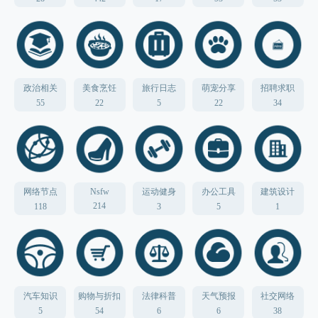
政治相关
美食烹饪
旅行日志
萌宠分享
招聘求职
55
22
5
22
34
网络节点
Nsfw
运动健身
办公工具
建筑设计
214
118
3
5
1
汽车知识
购物与折扣
法律科普
天气预报
社交网络
5
54
6
6
38