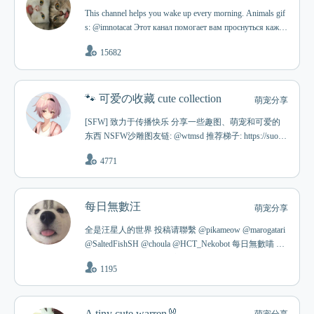
This channel helps you wake up every morning. Animals gif
s: @imnotacat Этот канал помогает вам проснуться каждо
е утро. Контакты - @nakxwest
15682
🐾 可爱の收藏 cute collection
萌宠分享
[SFW] 致力于传播快乐 分享一些趣图、萌宠和可爱的
东西 NSFW沙雕图友链: @wtmsd 推荐梯子: https://suo.y
t/AwRopr9
4771
每日無數汪
萌宠分享
全是汪星人的世界 投稿请聯繫 @pikameow @marogatari
@SaltedFishSH @choula @HCT_Nekobot 每日無數喵 @
miaowu 徵管理員ing，歡迎洽詢
1195
A tiny cute warren🐰