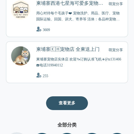
柬埔寨西港七星海可爱多宠物店活体口粮医院
萌宠分享
用心对待每个毛孩子❤️ 宠物洗护、用品、医疗、宠物
国际运输、回国、训犬、寄养等 活体：各品种宠物
猫，宠物狗，宠物蛇，蜥蜴，水獭，狮子，老虎，狐
3609
狸，豹子，袋鼠，猴子，松鼠，鳄鱼等异宠都可以安排
哟～ #西港 #宠物 #猫狗 #保护动物 #西港宠物店 讨论群
t.me/keaiduoctuepetshop 店主：@nnuuli 微信： napapkt
柬埔寨🇰🇭宠物店 全柬送上门
萌宠分享
柬埔寨宠物店实体店 欢迎🦄订购认准飞机✈️@tz131466
☎️电话319940112
255
查看更多
全部分类