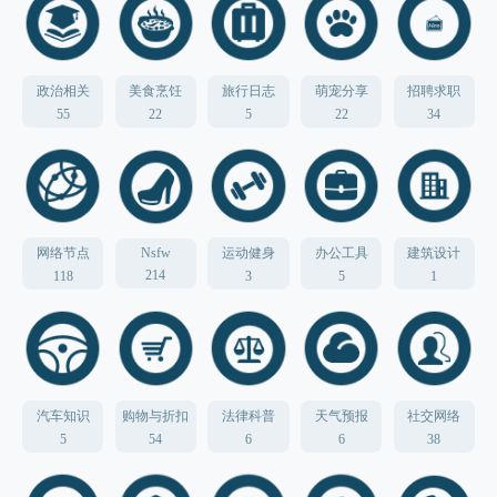
政治相关
美食烹饪
旅行日志
萌宠分享
招聘求职
55
22
5
22
34
网络节点
Nsfw
运动健身
办公工具
建筑设计
214
118
3
5
1
汽车知识
购物与折扣
法律科普
天气预报
社交网络
5
54
6
6
38