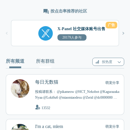
按点击率推荐的社区
广告
X-Panel 社交媒体账号出售
20179人参与
所有频道
所有群组
按热度
每日无数猫
萌宠分享
投稿请联系： @pikameow @HCT_Nekobot @Kagurazaka
Nyaa @Loki6u6 @miaomiaodesu @Zerid @dc0000000 @n
oirschwartz @lolagyro @littleweili @Answer42 @VictorVa
13532
n @rice666 @marogatari @Youngtu @DurchNachtUndFlut
让我们打造一个全是猫的世界！ฅ^•ﻌ•^ฅ 喜欢狗狗的也
可以关注 @wushuwang 喵～
I'm a cat, mlem
萌宠分享