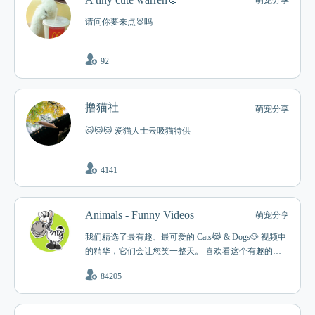
萌宠分享
请问你要来点🐰吗
92
撸猫社
萌宠分享
🐱🐱🐱 爱猫人士云吸猫特供
4141
Animals - Funny Videos
萌宠分享
我们精选了最有趣、最可爱的 Cats😹 & Dogs🐶 视频中
的精华，它们会让您笑一整天。 喜欢看这个有趣的视
频！
84205