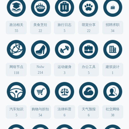
政治相关
美食烹饪
旅行日志
萌宠分享
招聘求职
55
22
5
22
34
网络节点
Nsfw
运动健身
办公工具
建筑设计
214
118
3
5
1
汽车知识
购物与折扣
法律科普
天气预报
社交网络
5
54
6
6
38