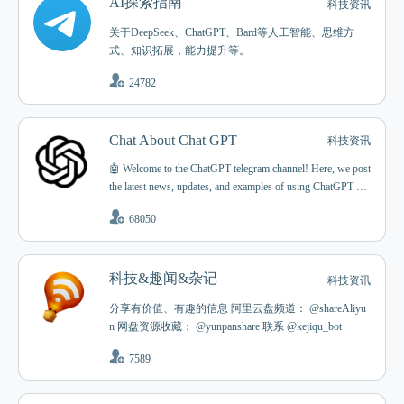
AI探索指南
科技资讯
关于DeepSeek、ChatGPT、Bard等人工智能、思维方
式、知识拓展，能力提升等。
24782
Chat About Chat GPT
科技资讯
🤖 Welcome to the ChatGPT telegram channel! Here, we post
the latest news, updates, and examples of using ChatGPT an
d GPT-3 large language model (LLM) for generating human-
68050
like text. Subscribe to stay up-to-date and learn more about it
s capabilities.
科技&趣闻&杂记
科技资讯
分享有价值、有趣的信息 阿里云盘频道： @shareAliyu
n 网盘资源收藏： @yunpanshare 联系 @kejiqu_bot
7589