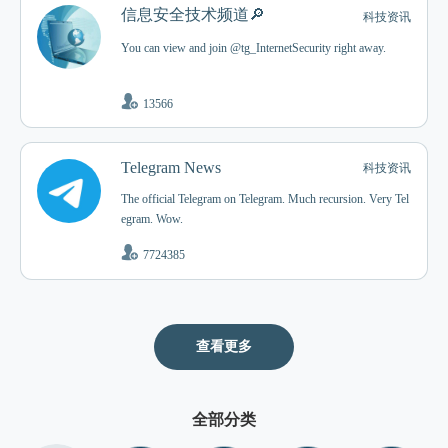
信息安全技术频道🔎
科技资讯
You can view and join @tg_InternetSecurity right away.
13566
Telegram News
科技资讯
The official Telegram on Telegram. Much recursion. Very Tel
egram. Wow.
7724385
查看更多
全部分类