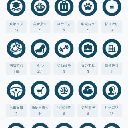
政治相关
美食烹饪
旅行日志
萌宠分享
招聘求职
55
22
5
22
34
网络节点
Nsfw
运动健身
办公工具
建筑设计
214
118
3
5
1
汽车知识
购物与折扣
法律科普
天气预报
社交网络
5
54
6
6
38