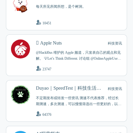
每天所见所闻所想，是个树洞。
10451
 Apple Nuts
科技资讯
@Hackl0us 维护的 Apple 频道，只发表自己的观点和见
解。 💡Let’s Think Different. 讨论组 @OnlineAppleUserG
roup
23747
Duyao｜SpeedTest｜科技生活｜资讯转发
科技资讯
不定期发布或转发一些资讯 测速不代表推荐，经过长
期测速，多次测速，可以慢慢筛选出一些更好的，以及
淘汰掉一些总是不太好的…… 由于大陆地区网络环境
64376
十分复杂，不同地区，不同运营商以及不同时间段的测
试结果可能存在巨大误差，结果仅供参考 https://www.d
uyaoss.com/archives/3/